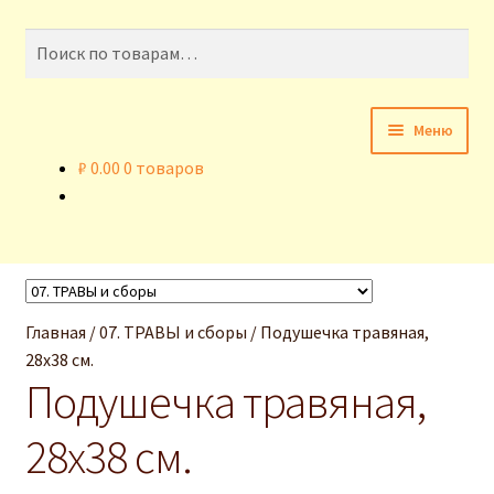
Перейти
Перейти
Искать:
Поиск
к
к
навигации
содержимому
Меню
₽
0.00
0 товаров
Главная
Доставка и оплата
Контакты
Главная
/
07. ТРАВЫ и сборы
/
Подушечка травяная,
Корзина
28х38 см.
Подушечка травяная,
Наши статьи
28х38 см.
Отзывы о нас