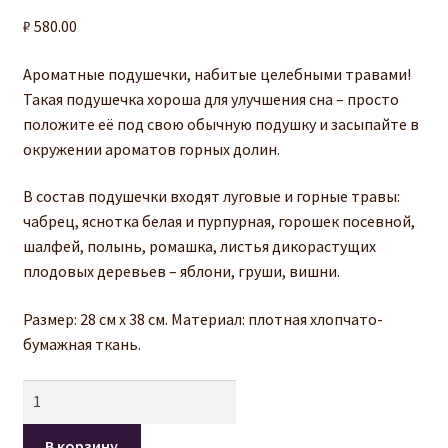
₽
580.00
Оформление заказа
Ароматные подушечки, набитые целебными травами!
Личный кабинет
Такая подушечка хороша для улучшения сна – просто
положите её под свою обычную подушку и засыпайте в
О нас
окружении ароматов горных долин.
В состав подушечки входят луговые и горные травы:
чабрец, яснотка белая и пурпурная, горошек посевной,
шалфей, полынь, ромашка, листья дикорастущих
плодовых деревьев – яблони, груши, вишни.
Размер: 28 см х 38 см. Материал: плотная хлопчато-
бумажная ткань.
Количество
В корзину