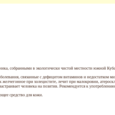
ника, собранными в экологически чистой местности южной Куб
олевания, связанные с дефицитом витаминов и недостатком ми
 желчегонное при холецистите, лечит при малокровии, атероскле
настраивает человека на позитив. Рекомендуется к употреблени
ющее средство для кожи.