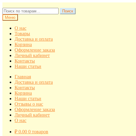
Перейти
Перейти
к
к
Искать:
Поиск
навигации
содержимому
Меню
О нас
Товары
Доставка и оплата
Корзина
Оформление заказа
Личный кабинет
Контакты
Наши статьи
Главная
Доставка и оплата
Контакты
Корзина
Наши статьи
Отзывы о нас
Оформление заказа
Личный кабинет
О нас
₽
0.00
0 товаров