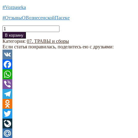
#Vozpaseka
#ОтзывыОВознесенскойПасеке
Количество
В корзину
Категория:
07. ТРАВЫ и сборы
Если статья понравилась, поделитесь ею с друзьями:
VK
Facebook
WhatsApp
Viber
Telegram
Odnoklassniki
Twitter
LiveJournal