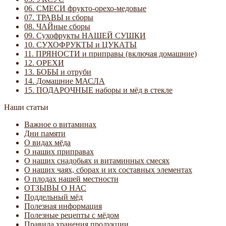
06. СМЕСИ фрукто-орехо-медовые
07. ТРАВЫ и сборы
08. ЧАЙные сборы
09. Сухофрукты НАШЕЙ СУШКИ
10. СУХОФРУКТЫ и ЦУКАТЫ
11. ПРЯНОСТИ и приправы (включая домашние)
12. ОРЕХИ
13. БОБЫ и отруби
14. Домашние МАСЛА
15. ПОДАРОЧНЫЕ наборы и мёд в стекле
Наши статьи
Важное о витаминах
Дни памяти
О видах мёда
О наших приправах
О наших снадобьях и витаминных смесях
О наших чаях, сборах и их составных элементах
О плодах нашей местности
ОТЗЫВЫ О НАС
Поддельный мёд
Полезная информация
Полезные рецепты с мёдом
Правила хранения продукции