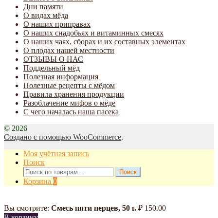
Дни памяти
О видах мёда
О наших приправах
О наших снадобьях и витаминных смесях
О наших чаях, сборах и их составных элементах
О плодах нашей местности
ОТЗЫВЫ О НАС
Поддельный мёд
Полезная информация
Полезные рецепты с мёдом
Правила хранения продукции
Разоблачение мифов о мёде
С чего началась наша пасека
© 2026
Создано с помощью WooCommerce
.
Моя учётная запись
Поиск
Искать:
Поиск
Корзина
0
Вы смотрите:
Смесь пяти перцев, 50 г.
₽
150.00
В корзину