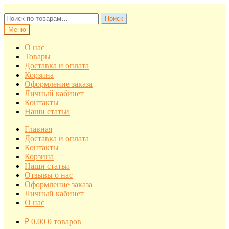
Перейти
Перейти
к
к
Искать:
Поиск
навигации
содержимому
Меню
О нас
Товары
Доставка и оплата
Корзина
Оформление заказа
Личный кабинет
Контакты
Наши статьи
Главная
Доставка и оплата
Контакты
Корзина
Наши статьи
Отзывы о нас
Оформление заказа
Личный кабинет
О нас
₽
0.00
0 товаров