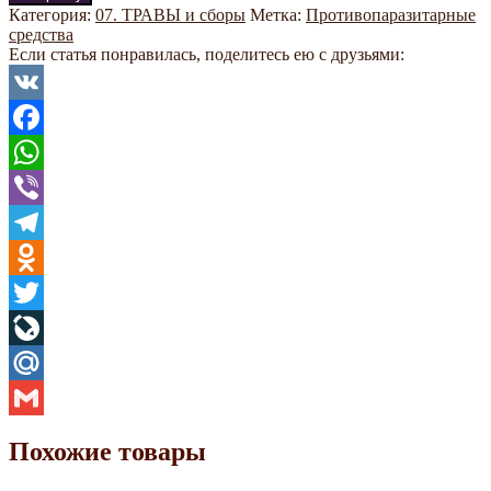
Категория:
07. ТРАВЫ и сборы
Метка:
Противопаразитарные
средства
Если статья понравилась, поделитесь ею с друзьями:
VK
Facebook
WhatsApp
Viber
Telegram
Odnoklassniki
Twitter
LiveJournal
Mail.Ru
Gmail
Похожие товары