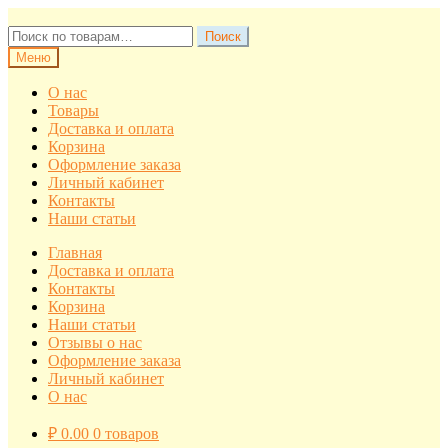
Перейти
Перейти
к
к
Искать:
Поиск
навигации
содержимому
Меню
О нас
Товары
Доставка и оплата
Корзина
Оформление заказа
Личный кабинет
Контакты
Наши статьи
Главная
Доставка и оплата
Контакты
Корзина
Наши статьи
Отзывы о нас
Оформление заказа
Личный кабинет
О нас
₽
0.00
0 товаров