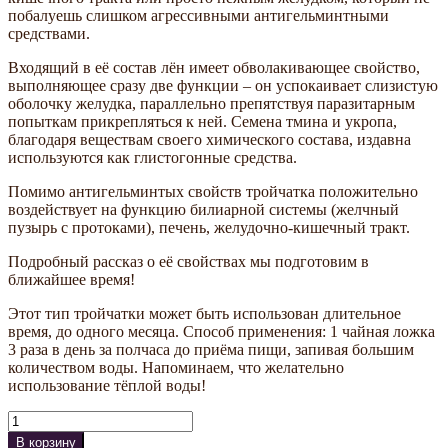
побалуешь слишком агрессивными антигельминтными
средствами.
Входящий в её состав лён имеет обволакивающее свойство,
выполняющее сразу две функции – он успокаивает слизистую
оболочку желудка, параллельно препятствуя паразитарным
попыткам прикрепляться к ней. Семена тмина и укропа,
благодаря веществам своего химического состава, издавна
используются как глистогонные средства.
Помимо антигельминтых свойств тройчатка положительно
воздействует на функцию билиарной системы (желчный
пузырь с протоками), печень, желудочно-кишечный тракт.
Подробный рассказ о её свойствах мы подготовим в
ближайшее время!
Этот тип тройчатки может быть использован длительное
время, до одного месяца. Способ применения: 1 чайная ложка
3 раза в день за полчаса до приёма пищи, запивая большим
количеством воды. Напоминаем, что желательно
использование тёплой воды!
Количество
В корзину