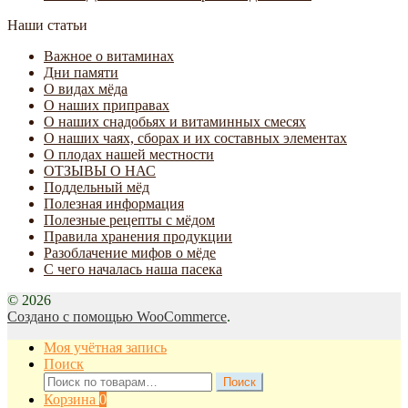
Наши статьи
Важное о витаминах
Дни памяти
О видах мёда
О наших приправах
О наших снадобьях и витаминных смесях
О наших чаях, сборах и их составных элементах
О плодах нашей местности
ОТЗЫВЫ О НАС
Поддельный мёд
Полезная информация
Полезные рецепты с мёдом
Правила хранения продукции
Разоблачение мифов о мёде
С чего началась наша пасека
© 2026
Создано с помощью WooCommerce
.
Моя учётная запись
Поиск
Искать:
Поиск
Корзина
0