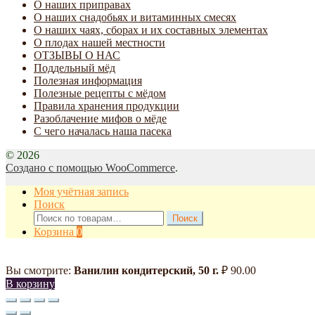
О наших приправах
О наших снадобьях и витаминных смесях
О наших чаях, сборах и их составных элементах
О плодах нашей местности
ОТЗЫВЫ О НАС
Поддельный мёд
Полезная информация
Полезные рецепты с мёдом
Правила хранения продукции
Разоблачение мифов о мёде
С чего началась наша пасека
© 2026
Создано с помощью WooCommerce
.
Моя учётная запись
Поиск
Искать:
Поиск
Корзина
0
Вы смотрите:
Ванилин кондитерский, 50 г.
₽
90.00
В корзину