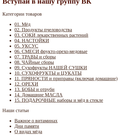
Вступай в нашу группу ВК
Категории товаров
01. Мёд
02. Продукты пчеловодства
03. СОКИ лекарственных растений
04. НАСТОЙКИ
05. УКСУС
06. СМЕСИ фрукто-орехо-медовые
07. ТРАВЫ и сборы
08. ЧАЙные сборы
09. Сухофрукты НАШЕЙ СУШКИ
10. СУХОФРУКТЫ и ЦУКАТЫ
11. ПРЯНОСТИ и приправы (включая домашние)
12. ОРЕХИ
13. БОБЫ и отруби
14. Домашние МАСЛА
15. ПОДАРОЧНЫЕ наборы и мёд в стекле
Наши статьи
Важное о витаминах
Дни памяти
О видах мёда