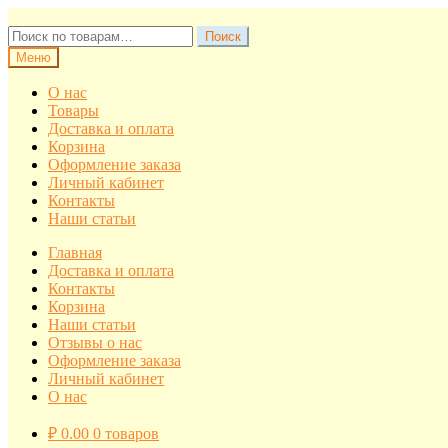
Перейти
Перейти
к
к
Искать:
Поиск
навигации
содержимому
Меню
О нас
Товары
Доставка и оплата
Корзина
Оформление заказа
Личный кабинет
Контакты
Наши статьи
Главная
Доставка и оплата
Контакты
Корзина
Наши статьи
Отзывы о нас
Оформление заказа
Личный кабинет
О нас
₽
0.00
0 товаров