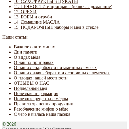
10. СУХОФРУКТЫ и ЦУКАТЫ
11. ПРЯНОСТИ и приправы (включая домашние)
12. ОРЕХИ
13. БОБЫ и отруби
14. Домашние МАСЛА
15. ПОДАРОЧНЫЕ наборы и мёд в стекле
Наши статьи
Важное о витаминах
Дни памяти
О видах мёда
О наших приправах
О наших снадобьях и витаминных смесях
О наших чаях, сборах и их составных элементах
О плодах нашей местности
ОТЗЫВЫ О НАС
Поддельный мёд
Полезная информация
Полезные рецепты с мёдом
Правила хранения продукции
Разоблачение мифов о мёде
С чего началась наша пасека
© 2026