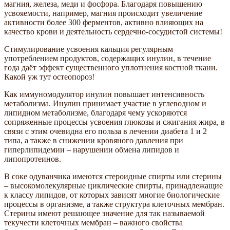
магния, железа, меди и фосфора. Благодаря повышению
усвояемости, например, магния происходит увеличение
активности более 300 ферментов, активно влияющих на
качество крови и деятельность сердечно-сосудистой системы!
Стимулирование усвоения кальция регулярным
употреблением продуктов, содержащих инулин, в течение
года даёт эффект существенного уплотнения костной ткани.
Какой уж тут остеопороз!
Как иммуномодулятор инулин повышает интенсивность
метаболизма. Инулин принимает участие в углеводном и
липидном метаболизме, благодаря чему ускоряются
сопряженные процессы усвоения глюкозы и сжигания жира, в
связи с этим очевидна его польза в лечении диабета 1 и 2
типа, а также в снижении кровяного давления при
гиперлипидемии – нарушении обмена липидов и
липопротеинов.
В соке одуванчика имеются стероидные спирты или стерины
– высокомолекулярные циклические спирты, принадлежащие
к классу липидов, от которых зависят многие биологические
процессы в организме, а также структура клеточных мембран.
Стерины имеют решающее значение для так называемой
текучести клеточных мембран – важного свойства