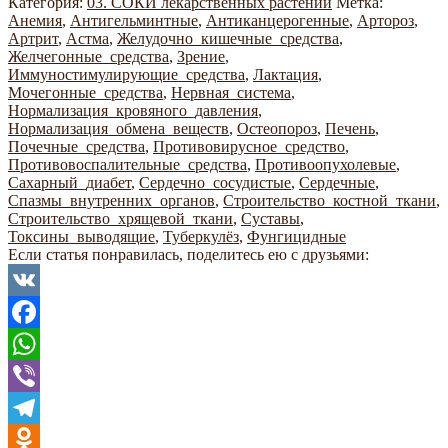
Категория:
03. СОКИ лекарственных растений
Метка:
Анемия
,
Антигельминтные
,
Антиканцерогенные
,
Артороз
,
Артрит
,
Астма
,
Желудочно_кишечные_средства
,
Желчегонные_средства
,
Зрение
,
Иммуностимулирующие_средства
,
Лактация
,
Мочегонные_средства
,
Нервная_система
,
Нормализация_кровяного_давления
,
Нормализация_обмена_веществ
,
Остеопороз
,
Печень
,
Почечные_средства
,
Противовирусное_средство
,
Противовоспалительные_средства
,
Противоопухолевые
,
Сахарный_диабет
,
Сердечно_сосудистые
,
Сердечные
,
Спазмы_внутренних_органов
,
Строительство_костной_ткани
,
Строительство_хрящевой_ткани
,
Суставы
,
Токсины_выводящие
,
Туберкулёз
,
Фунгицидные
Если статья понравилась, поделитесь ею с друзьями:
VK
Facebook
WhatsApp
Viber
Telegram