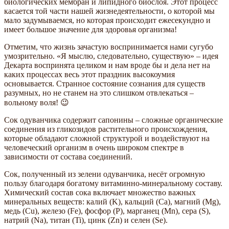
биологических мембран и липидного биослоя. Этот процесс
касается той части нашей жизнедеятельности, о которой мы
мало задумываемся, но которая происходит ежесекундно и
имеет большое значение для здоровья организма!
Отметим, что жизнь зачастую воспринимается нами сугубо
умозрительно. «Я мыслю, следовательно, существую» – идея
Декарта воспринята целиком и нам вроде бы и дела нет на
каких процессах весь этот праздник высокоумия
основывается. Странное состояние сознания для существ
разумных, но не станем на это слишком отвлекаться –
вольному воля! 😉
Сок одуванчика содержит сапонины – сложные органические
соединения из гликозидов растительного происхождения,
которые обладают сложной структурой и воздействуют на
человеческий организм в очень широком спектре в
зависимости от состава соединений.
Сок, полученный из зелени одуванчика, несёт огромную
пользу благодаря богатому витаминно-минеральному составу.
Химический состав сока включает множество важных
минеральных веществ: калий (K), кальций (Ca), магний (Mg),
медь (Cu), железо (Fe), фосфор (P), марганец (Mn), сера (S),
натрий (Na), титан (Ti), цинк (Zn) и селен (Se).