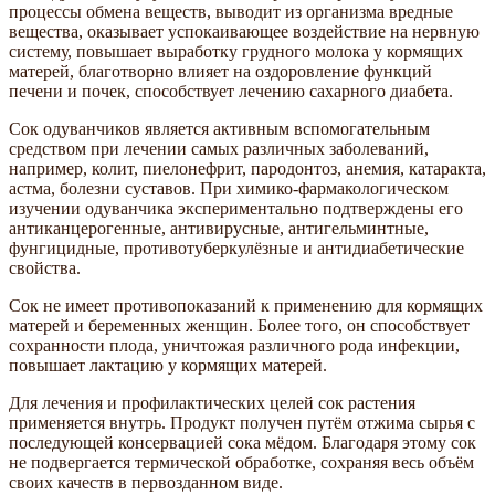
процессы обмена веществ, выводит из организма вредные
вещества, оказывает успокаивающее воздействие на нервную
систему, повышает выработку грудного молока у кормящих
матерей, благотворно влияет на оздоровление функций
печени и почек, способствует лечению сахарного диабета.
Сок одуванчиков является активным вспомогательным
средством при лечении самых различных заболеваний,
например, колит, пиелонефрит, пародонтоз, анемия, катаракта,
астма, болезни суставов. При химико-фармакологическом
изучении одуванчика экспериментально подтверждены его
антиканцерогенные, антивирусные, антигельминтные,
фунгицидные, противотуберкулёзные и антидиабетические
свойства.
Сок не имеет противопоказаний к применению для кормящих
матерей и беременных женщин. Более того, он способствует
сохранности плода, уничтожая различного рода инфекции,
повышает лактацию у кормящих матерей.
Для лечения и профилактических целей сок растения
применяется внутрь. Продукт получен путём отжима сырья с
последующей консервацией сока мёдом. Благодаря этому сок
не подвергается термической обработке, сохраняя весь объём
своих качеств в первозданном виде.