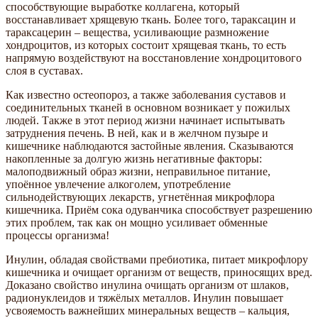
способствующие выработке коллагена, который
восстанавливает хрящевую ткань. Более того, тараксацин и
тараксацерин – вещества, усиливающие размножение
хондроцитов, из которых состоит хрящевая ткань, то есть
напрямую воздействуют на восстановление хондроцитового
слоя в суставах.
Как известно остеопороз, а также заболевания суставов и
соединительных тканей в основном возникает у пожилых
людей. Также в этот период жизни начинает испытывать
затруднения печень. В ней, как и в желчном пузыре и
кишечнике наблюдаются застойные явления. Сказываются
накопленные за долгую жизнь негативные факторы:
малоподвижный образ жизни, неправильное питание,
упоённое увлечение алкоголем, употребление
сильнодействующих лекарств, угнетённая микрофлора
кишечника. Приём сока одуванчика способствует разрешению
этих проблем, так как он мощно усиливает обменные
процессы организма!
Инулин, обладая свойствами пребиотика, питает микрофлору
кишечника и очищает организм от веществ, приносящих вред.
Доказано свойство инулина очищать организм от шлаков,
радионуклеидов и тяжёлых металлов. Инулин повышает
усвояемость важнейших минеральных веществ – кальция,