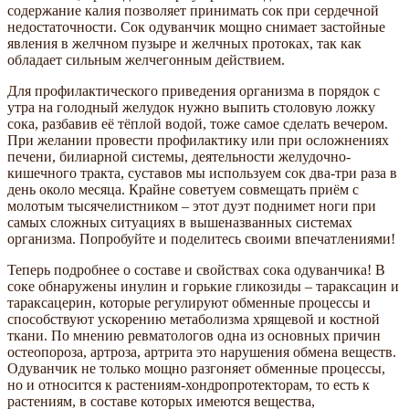
содержание калия позволяет принимать сок при сердечной
недостаточности. Сок одуванчик мощно снимает застойные
явления в желчном пузыре и желчных протоках, так как
обладает сильным желчегонным действием.
Для профилактического приведения организма в порядок с
утра на голодный желудок нужно выпить столовую ложку
сока, разбавив её тёплой водой, тоже самое сделать вечером.
При желании провести профилактику или при осложнениях
печени, билиарной системы, деятельности желудочно-
кишечного тракта, суставов мы используем сок два-три раза в
день около месяца. Крайне советуем совмещать приём с
молотым тысячелистником – этот дуэт поднимет ноги при
самых сложных ситуациях в вышеназванных системах
организма. Попробуйте и поделитесь своими впечатлениями!
Теперь подробнее о составе и свойствах сока одуванчика! В
соке обнаружены инулин и горькие гликозиды – тараксацин и
тараксацерин, которые регулируют обменные процессы и
способствуют ускорению метаболизма хрящевой и костной
ткани. По мнению ревматологов одна из основных причин
остеопороза, артроза, артрита это нарушения обмена веществ.
Одуванчик не только мощно разгоняет обменные процессы,
но и относится к растениям-хондропротекторам, то есть к
растениям, в составе которых имеются вещества,