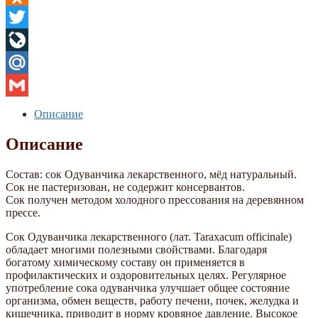
Odnoklassniki
Twitter
LiveJournal
Mail.Ru
Gmail
Описание
Описание
Состав: сок Одуванчика лекарственного, мёд натуральный.
Сок не пастеризован, не содержит консервантов.
Сок получен методом холодного прессования на деревянном
прессе.
Сок Одуванчика лекарственного (лат. Tarаxacum officinаle)
обладает многими полезными свойствами. Благодаря
богатому химическому составу он применяется в
профилактических и оздоровительных целях. Регулярное
употребление сока одуванчика улучшает общее состояние
организма, обмен веществ, работу печени, почек, желудка и
кишечника, приводит в норму кровяное давление. Высокое