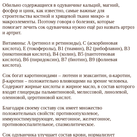
Обильно содержащиеся в одуванчике кальций, магний,
фосфор и цинк, как известно, самые важные для
строительства костной и хрящевой ткани микро- и
макроэлементы. Поэтому говоря о болезнях, которые
помогает лечить сок одуванчика нужно ещё раз назвать артроз
и артрит.
Витамины: A (ретинол и ретиноиды), С (аскорбиновая
кислота), Е (токоферолы), B1 (тиамин), В2 (рибофлавин), B3
(никотиновая кислота), В4 (холин), В5 (пантотеновая
кислота), В6 (пиридоксин), В7 (биотин), B9 (фолиевая
кислота).
Сок богат каротиноидами – лютеин и зеаксантин, α-каротин,
β-каротин – положительно влияющими на зрение человека.
Содержит жирные кислоты и жирное масло, в состав которого
входят глицериды пальмитиновой, мелиссовой, линолевой,
олеиновой, церотиновой кислот.
Благодаря своему составу сок имеет множество
положительных свойств: противоопухолевое,
иммуностимулирующее, мочегонное, желчегонное,
противовоспалительное, спазмолитическое.
Сок одуванчика улучшает состав крови, нормализует