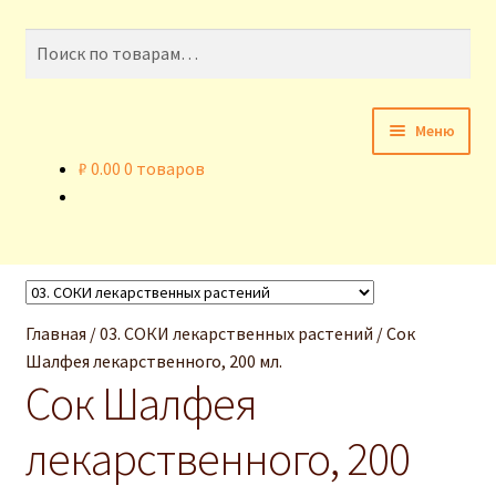
Перейти
Перейти
Искать:
Поиск
к
к
навигации
содержимому
Меню
₽
0.00
0 товаров
Главная
Доставка и оплата
Контакты
Главная
/
03. СОКИ лекарственных растений
/
Сок
Корзина
Шалфея лекарственного, 200 мл.
Сок Шалфея
Наши статьи
лекарственного, 200
Отзывы о нас