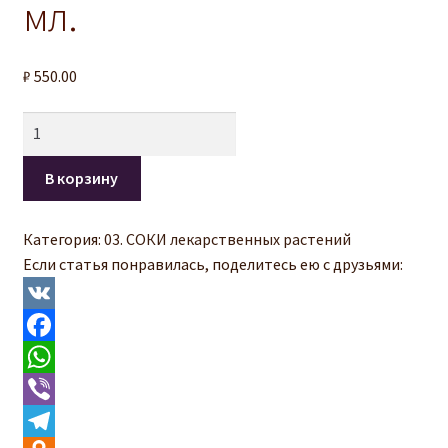
мл.
Оформление заказа
₽
550.00
Личный кабинет
Количество
О нас
В корзину
Категория:
03. СОКИ лекарственных растений
Если статья понравилась, поделитесь ею с друзьями:
V
K
F
a
W
c
h
V