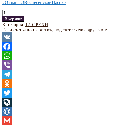
#ОтзывыОВознесенскойПасеке
Количество
В корзину
Категория:
12. ОРЕХИ
Если статья понравилась, поделитесь ею с друзьями:
VK
Facebook
WhatsApp
Viber
Telegram
Odnoklassniki
Twitter
LiveJournal
Mail.Ru
Gmail