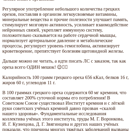
Регулярное употребление небольшого количества грецких
орехов, поставляя в организм легкоусвояемые витамины,
минеральные вещества и прочие полезности улучшает память,
стимулирует мозговую активность, усиливает взаимодействие
нейронных связей, укрепляет иммунную систему,
положительно сказывается на работе сердечной мышцы,
нормализует артериальное давление и метаболические
процессы, регулирует уровень гемоглобина, активизирует
кроветворение, препятствует болезням щитовидной железы.
Дальше можно не читать, а идти писать ЛС с заказом, так как
ореха всего ОДИН мешок! 😉👍🏻
Калорийность 100 грамм грецкого ореха 656 кКал, белков 16 г,
жиров 60 г, углеводов 11 г.
В 100 граммах грецкого ореха содержится 60 мг кремния, что
составляет 200% суточной нормы его потребления! В
Советском Союзе существовал Институт кремния и с лёгкой
руки советских учёных кремний давно прозван «скалой
нашего здоровья». Фундаментальные исследования
коллектива учёных этого института, труды М. Г. Воронкова,
И. Г. Кузнецова, Д. Г. Звягинцева и других наших учёных
показали, что причины многих тяжёлых заболеваний вызваны