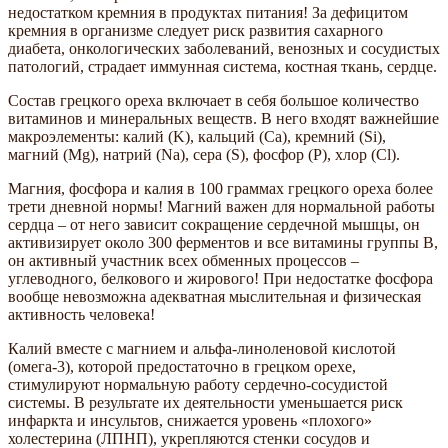
недостатком кремния в продуктах питания! За дефицитом
кремния в организме следует риск развития сахарного
диабета, онкологических заболеваний, венозных и сосудистых
патологий, страдает иммунная система, костная ткань, сердце.
Состав грецкого ореха включает в себя большое количество
витаминов и минеральных веществ. В него входят важнейшие
макроэлементы: калий (K), кальций (Ca), кремний (Si),
магний (Mg), натрий (Na), сера (S), фосфор (P), хлор (Cl).
Магния, фосфора и калия в 100 граммах грецкого ореха более
трети дневной нормы! Магний важен для нормальной работы
сердца – от него зависит сокращение сердечной мышцы, он
активизирует около 300 ферментов и все витамины группы В,
он активный участник всех обменных процессов –
углеводного, белкового и жирового! При недостатке фосфора
вообще невозможна адекватная мыслительная и физическая
активность человека!
Калий вместе с магнием и альфа-линоленовой кислотой
(омега-3), которой предостаточно в грецком орехе,
стимулируют нормальную работу сердечно-сосудистой
системы. В результате их деятельности уменьшается риск
инфаркта и инсультов, снижается уровень «плохого»
холестерина (ЛПНП), укрепляются стенки сосудов и