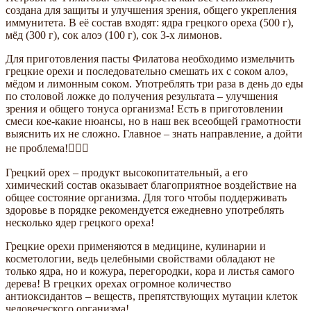
создана для защиты и улучшения зрения, общего укрепления
иммунитета. В её состав входят: ядра грецкого ореха (500 г),
мёд (300 г), сок алоэ (100 г), сок 3-х лимонов.
Для приготовления пасты Филатова необходимо измельчить
грецкие орехи и последовательно смешать их с соком алоэ,
мёдом и лимонным соком. Употреблять три раза в день до еды
по столовой ложке до получения результата – улучшения
зрения и общего тонуса организма! Есть в приготовлении
смеси кое-какие нюансы, но в наш век всеобщей грамотности
выяснить их не сложно. Главное – знать направление, а дойти
не проблема!👌🏻😊
Грецкий орех – продукт высокопитательный, а его
химический состав оказывает благоприятное воздействие на
общее состояние организма. Для того чтобы поддерживать
здоровье в порядке рекомендуется ежедневно употреблять
несколько ядер грецкого ореха!
Грецкие орехи применяются в медицине, кулинарии и
косметологии, ведь целебными свойствами обладают не
только ядра, но и кожура, перегородки, кора и листья самого
дерева! В грецких орехах огромное количество
антиоксидантов – веществ, препятствующих мутации клеток
человеческого организма!