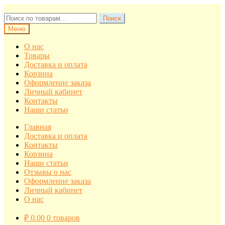
Перейти
Перейти
к
к
Искать:
Поиск
навигации
содержимому
Меню
О нас
Товары
Доставка и оплата
Корзина
Оформление заказа
Личный кабинет
Контакты
Наши статьи
Главная
Доставка и оплата
Контакты
Корзина
Наши статьи
Отзывы о нас
Оформление заказа
Личный кабинет
О нас
₽
0.00
0 товаров