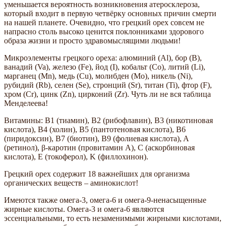
уменьшается вероятность возникновения атеросклероза,
который входит в первую четвёрку основных причин смерти
на нашей планете. Очевидно, что грецкий орех совсем не
напрасно столь высоко ценится поклонниками здорового
образа жизни и просто здравомыслящими людьми!
Микроэлементы грецкого ореха: алюминий (Al), бор (B),
ванадий (Va), железо (Fe), йод (I), кобальт (Co), литий (Li),
марганец (Mn), медь (Cu), молибден (Mo), никель (Ni),
рубидий (Rb), селен (Se), стронций (Sr), титан (Ti), фтор (F),
хром (Cr), цинк (Zn), цирконий (Zr). Чуть ли не вся таблица
Менделеева!
Витамины: B1 (тиамин), В2 (рибофлавин), B3 (никотиновая
кислота), В4 (холин), В5 (пантотеновая кислота), В6
(пиридоксин), В7 (биотин), B9 (фолиевая кислота), A
(ретинол), β-каротин (провитамин А), C (аскорбиновая
кислота), E (токоферол), K (филлохинон).
Грецкий орех содержит 18 важнейших для организма
органических веществ – аминокислот!
Имеются также омега-3, омега-6 и омега-9-ненасыщенные
жирные кислоты. Омега-3 и омега-6 являются
эссенциальными, то есть незаменимыми жирными кислотами,