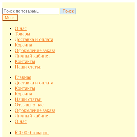
Перейти
Перейти
к
к
Искать:
Поиск
навигации
содержимому
Меню
О нас
Товары
Доставка и оплата
Корзина
Оформление заказа
Личный кабинет
Контакты
Наши статьи
Главная
Доставка и оплата
Контакты
Корзина
Наши статьи
Отзывы о нас
Оформление заказа
Личный кабинет
О нас
₽
0.00
0 товаров