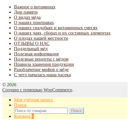
Важное о витаминах
Дни памяти
О видах мёда
О наших приправах
О наших снадобьях и витаминных смесях
О наших чаях, сборах и их составных элементах
О плодах нашей местности
ОТЗЫВЫ О НАС
Поддельный мёд
Полезная информация
Полезные рецепты с мёдом
Правила хранения продукции
Разоблачение мифов о мёде
С чего началась наша пасека
© 2026
Создано с помощью WooCommerce
.
Моя учётная запись
Поиск
Искать:
Поиск
Корзина
0