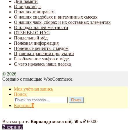
Дни памяти
О видах мёда
О наших приправах
О наших снадобьях и витаминных смесях
О наших чаях, сборах и их составных элементах
О плодах нашей местности
ОТЗЫВЫ О НАС
Поддельный мёд
Полезная информация
Полезные рецепты с мёдом
Правила хранения продукции
Разоблачение мифов о мёде
С чего началась наша пасека
© 2026
Создано с помощью WooCommerce
.
Моя учётная запись
Поиск
Искать:
Поиск
Корзина
0
Вы смотрите:
Кориандр молотый, 50 г.
₽
60.00
В корзину