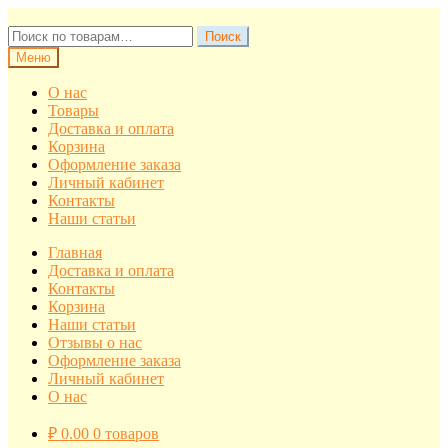
Перейти
Перейти
к
к
Искать:
Поиск
навигации
содержимому
Меню
О нас
Товары
Доставка и оплата
Корзина
Оформление заказа
Личный кабинет
Контакты
Наши статьи
Главная
Доставка и оплата
Контакты
Корзина
Наши статьи
Отзывы о нас
Оформление заказа
Личный кабинет
О нас
₽
0.00
0 товаров