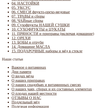
04. НАСТОЙКИ
05. УКСУС
06. СМЕСИ фрукто-орехо-медовые
07. ТРАВЫ и сборы
08. ЧАЙные сборы
09. Сухофрукты НАШЕЙ СУШКИ
10. СУХОФРУКТЫ и ЦУКАТЫ
11. ПРЯНОСТИ и приправы (включая домашние)
12. ОРЕХИ
13. БОБЫ и отруби
14. Домашние МАСЛА
15. ПОДАРОЧНЫЕ наборы и мёд в стекле
Наши статьи
Важное о витаминах
Дни памяти
О видах мёда
О наших приправах
О наших снадобьях и витаминных смесях
О наших чаях, сборах и их составных элементах
О плодах нашей местности
ОТЗЫВЫ О НАС
Поддельный мёд
Полезная информация