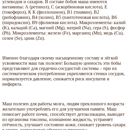
углеводов и сахаров. В составе бобов маша имеются
витамины: А (ретинол), С (аскорбиновая кислота), Е
(токоферол), К К (филлохинон), В1 (тиамин), В2
(рибофлавин), В4 (холин), В5 (пантотеновая кислота), В6
(пиридоксин), В9 (фолиевая кислота). Макроэлементы: калий
(K), кальций (Ca), магний (Mg), натрий (Na), сера (S), фосфор
(Ph). Микроэлементы: железо (Fe), марганец (Mn), медь (Cu),
селен (Se), цинк (Zn).
Именно благодаря своему насыщенному составу и лёгкой
усвояемости маш так полезен! Большую ценность эти бобы
представляют для сердечно-сосудистой системы – при их
систематическом употреблении укрепляются стенки сосудов,
нормализуется давление, снижается риск инсультов и
инфаркта.
Маш полезен для работы мозга, людям преклонного возраста
желательно употреблять его для улучшения памяти. Маш
помогает работе почек, способствует детоксикации, выводит
из организма токсины, излишнюю жидкость, устраняет
отёчность, улучшает состояние кожи, снижает уровень сахара
в крови, нормализует обменные процессы.