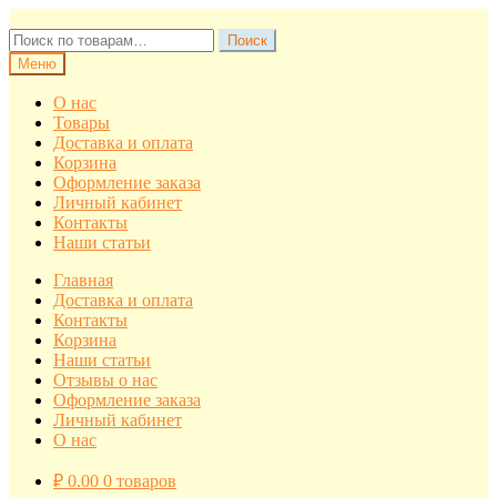
Перейти
Перейти
к
к
Искать:
Поиск
навигации
содержимому
Меню
О нас
Товары
Доставка и оплата
Корзина
Оформление заказа
Личный кабинет
Контакты
Наши статьи
Главная
Доставка и оплата
Контакты
Корзина
Наши статьи
Отзывы о нас
Оформление заказа
Личный кабинет
О нас
₽
0.00
0 товаров