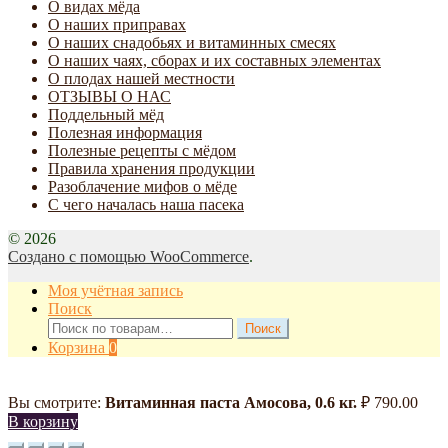
О видах мёда
О наших приправах
О наших снадобьях и витаминных смесях
О наших чаях, сборах и их составных элементах
О плодах нашей местности
ОТЗЫВЫ О НАС
Поддельный мёд
Полезная информация
Полезные рецепты с мёдом
Правила хранения продукции
Разоблачение мифов о мёде
С чего началась наша пасека
© 2026
Создано с помощью WooCommerce
.
Моя учётная запись
Поиск
Искать:
Поиск
Корзина
0
Вы смотрите:
Витаминная паста Амосова, 0.6 кг.
₽
790.00
В корзину