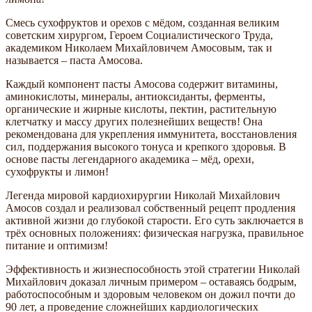
Смесь сухофруктов и орехов с мёдом, созданная великим
советским хирургом, Героем Социалистического Труда,
академиком Николаем Михайловичем Амосовым, так и
называется – паста Амосова.
Каждый компонент пасты Амосова содержит витамины,
аминокислоты, минералы, антиоксиданты, ферменты,
органические и жирные кислоты, пектин, растительную
клетчатку и массу других полезнейших веществ! Она
рекомендована для укрепления иммунитета, восстановления
сил, поддержания высокого тонуса и крепкого здоровья. В
основе пасты легендарного академика – мёд, орехи,
сухофрукты и лимон!
Легенда мировой кардиохирургии Николай Михайлович
Амосов создал и реализовал собственный рецепт продления
активной жизни до глубокой старости. Его суть заключается в
трёх основных положениях: физическая нагрузка, правильное
питание и оптимизм!
Эффективность и жизнеспособность этой стратегии Николай
Михайлович доказал личным примером – оставаясь бодрым,
работоспособным и здоровым человеком он дожил почти до
90 лет, а проведение сложнейших кардиологических