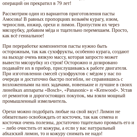
операций он прекратил в 79 лет!
Рассмотрим один из вариантов приготовления пасты
Амосова! В равных пропорциях возьмём курагу, изюм,
чернослив, инжир, орехи и лимон. Пропустим их через
мясорубку, добавим мёда и тщательно перемешаем. Просто,
как всё гениальное!
При переработке компонентов пасты нужно быть
осторожным, так как сухофрукты, особенно курага, создают
на выходе очень вязкую массу, которая запросто может
вывести мясорубку из строя! Осторожно и дозировано
подавайте их в прибор, прислушиваясь к работе двигателя.
При изготовлении смесей сухофруктов с мёдом у нас по
очереди и достаточно быстро погибли, не справившись с
возложенными на них задачами, новенькие и лучшие в своих
линейках аппараты «Bosch», «Panasonic» и «Kenwood». Устав
от ремонтов и дорогостоящих покупок, мы взяли мощный
промышленный измельчитель.
Орехи можно подобрать любые на свой вкус! Лимон не
обязательно освобождать от косточек, так как семена и
косточки очень полезны, достаточно тщательно промыть его и
– либо очистить от кожуры, а если у вас натуральный
абхазский лимон, то и кожуру снимать не надо!