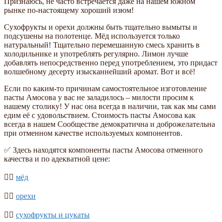
Признаюсь, не часто встречается даже на нашем южном
рынке по-настоящему хороший изюм!
Сухофрукты и орехи должны быть тщательно вымыты и
подсушены на полотенце. Мёд используется только
натуральный! Тщательно перемешанную смесь хранить в
холодильнике и употреблять регулярно. Лимон лучше
добавлять непосредственно перед употреблением, это придаст
волшебному десерту изысканнейший аромат. Вот и всё!
Если по каким-то причинам самостоятельное изготовление
пасты Амосова у вас не заладилось – милости просим к
нашему столику! У нас она всегда в наличии, так как мы сами
едим её с удовольствием. Стоимость пасты Амосова как
всегда в нашем Сообществе демократична и доброжелательна
при отменном качестве используемых компонентов.
✅ Здесь находятся компоненты пасты Амосова отменного
качества и по адекватной цене:
👉🏻
мёд
👉🏻
орехи
👉🏻
сухофрукты и цукаты