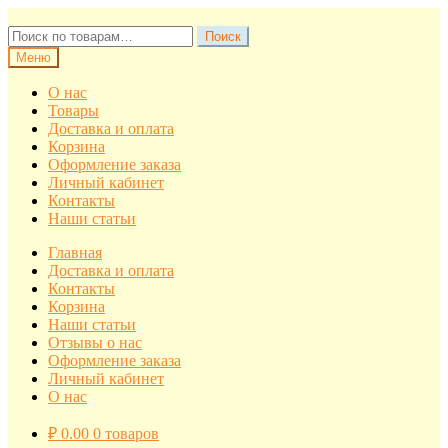
Перейти
Перейти
к
к
Искать:
Поиск
навигации
содержимому
Меню
О нас
Товары
Доставка и оплата
Корзина
Оформление заказа
Личный кабинет
Контакты
Наши статьи
Главная
Доставка и оплата
Контакты
Корзина
Наши статьи
Отзывы о нас
Оформление заказа
Личный кабинет
О нас
₽
0.00
0 товаров