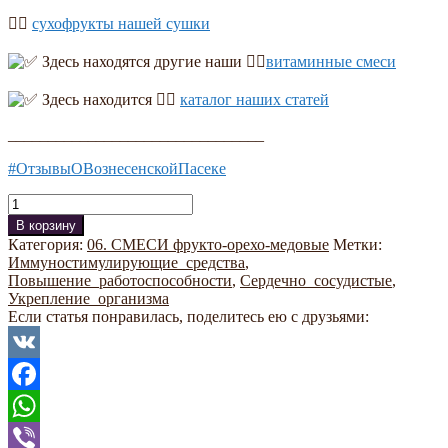
👉🏻
сухофрукты нашей сушки
Здесь находятся другие наши 👉🏻
витаминные смеси
Здесь находится 👉🏻
каталог наших статей
________________________________
#ОтзывыОВознесенскойПасеке
Количество
В корзину
Категория:
06. СМЕСИ фрукто-орехо-медовые
Метки:
Иммуностимулирующие_средства
,
Повышение_работоспособности
,
Сердечно_сосудистые
,
Укрепление_организма
Если статья понравилась, поделитесь ею с друзьями:
VK
Facebook
WhatsApp