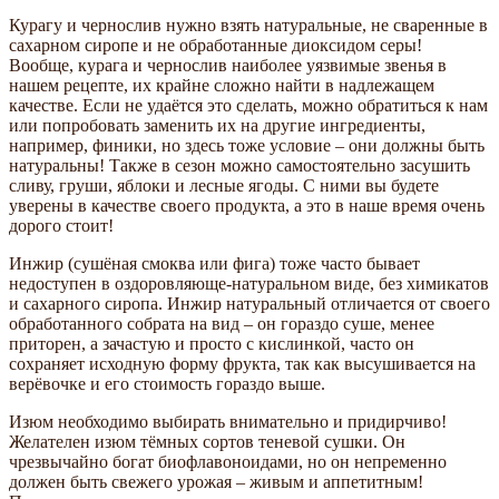
Курагу и чернослив нужно взять натуральные, не сваренные в
сахарном сиропе и не обработанные диоксидом серы!
Вообще, курага и чернослив наиболее уязвимые звенья в
нашем рецепте, их крайне сложно найти в надлежащем
качестве. Если не удаётся это сделать, можно обратиться к нам
или попробовать заменить их на другие ингредиенты,
например, финики, но здесь тоже условие – они должны быть
натуральны! Также в сезон можно самостоятельно засушить
сливу, груши, яблоки и лесные ягоды. С ними вы будете
уверены в качестве своего продукта, а это в наше время очень
дорого стоит!
Инжир (сушёная смоква или фига) тоже часто бывает
недоступен в оздоровляюще-натуральном виде, без химикатов
и сахарного сиропа. Инжир натуральный отличается от своего
обработанного собрата на вид – он гораздо суше, менее
приторен, а зачастую и просто с кислинкой, часто он
сохраняет исходную форму фрукта, так как высушивается на
верёвочке и его стоимость гораздо выше.
Изюм необходимо выбирать внимательно и придирчиво!
Желателен изюм тёмных сортов теневой сушки. Он
чрезвычайно богат биофлавоноидами, но он непременно
должен быть свежего урожая – живым и аппетитным!