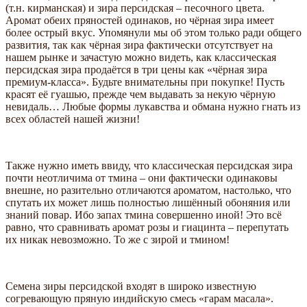
(т.н. кирманская) и зира персидская – песочного цвета.
Аромат обеих пряностей одинаков, но чёрная зира имеет
более острый вкус. Упомянули мы об этом только ради общего
развития, так как чёрная зира фактически отсутствует на
нашем рынке и зачастую можно видеть, как классическая
персидская зира продаётся в три цены как «чёрная зира
премиум-класса». Будьте внимательны при покупке! Пусть
красят её гуашью, прежде чем выдавать за некую чёрную
невидаль… Любые формы лукавства и обмана нужно гнать из
всех областей нашей жизни!
Также нужно иметь ввиду, что классическая персидская зира
почти неотличима от тмина – они фактически одинаковы
внешне, но разительно отличаются ароматом, настолько, что
спутать их может лишь полностью лишённый обоняния или
знаний повар. Ибо запах тмина совершенно иной! Это всё
равно, что сравнивать аромат розы и гиацинта – перепутать
их никак невозможно. То же с зирой и тмином!
Семена зиры персидской входят в широко известную
согревающую пряную индийскую смесь «гарам масала».