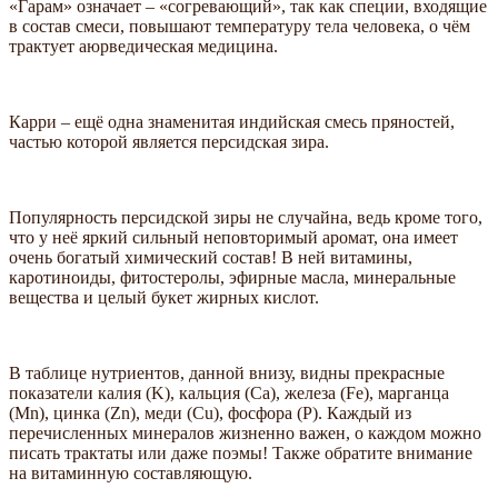
«Гарам» означает – «согревающий», так как специи, входящие
в состав смеси, повышают температуру тела человека, о чём
трактует аюрведическая медицина.
Карри – ещё одна знаменитая индийская смесь пряностей,
частью которой является персидская зира.
Популярность персидской зиры не случайна, ведь кроме того,
что у неё яркий сильный неповторимый аромат, она имеет
очень богатый химический состав! В ней витамины,
каротиноиды, фитостеролы, эфирные масла, минеральные
вещества и целый букет жирных кислот.
В таблице нутриентов, данной внизу, видны прекрасные
показатели калия (K), кальция (Ca), железа (Fe), марганца
(Mn), цинка (Zn), меди (Cu), фосфора (P). Каждый из
перечисленных минералов жизненно важен, о каждом можно
писать трактаты или даже поэмы! Также обратите внимание
на витаминную составляющую.