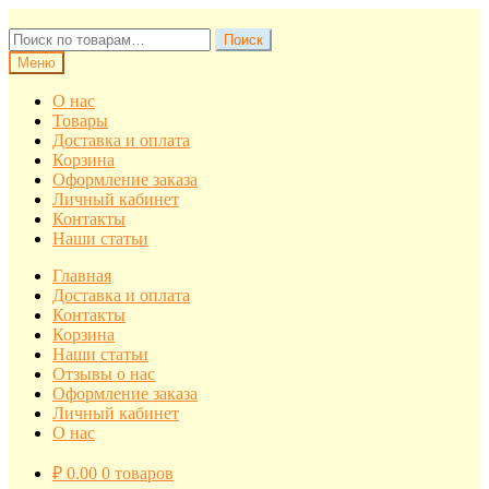
Перейти
Перейти
к
к
Искать:
Поиск
навигации
содержимому
Меню
О нас
Товары
Доставка и оплата
Корзина
Оформление заказа
Личный кабинет
Контакты
Наши статьи
Главная
Доставка и оплата
Контакты
Корзина
Наши статьи
Отзывы о нас
Оформление заказа
Личный кабинет
О нас
₽
0.00
0 товаров