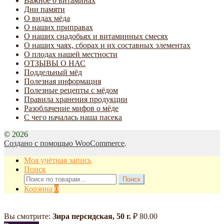
Важное о витаминах
Дни памяти
О видах мёда
О наших приправах
О наших снадобьях и витаминных смесях
О наших чаях, сборах и их составных элементах
О плодах нашей местности
ОТЗЫВЫ О НАС
Поддельный мёд
Полезная информация
Полезные рецепты с мёдом
Правила хранения продукции
Разоблачение мифов о мёде
С чего началась наша пасека
© 2026
Создано с помощью WooCommerce
.
Моя учётная запись
Поиск
Искать:
Поиск
Корзина
0
Вы смотрите:
Зира персидская, 50 г.
₽
80.00