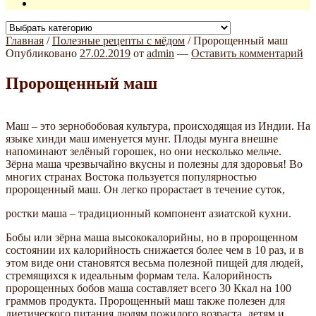
Главная
/
Полезные рецепты с мёдом
/
Пророщенный маш
Опубликовано
27.02.2019
от
admin
—
Оставить комментарий
Пророщенный маш
Маш – это зернобобовая культура, происходящая из Индии. На
языке хинди маш именуется мунг. Плоды мунга внешне
напоминают зелёный горошек, но они несколько мельче.
Зёрна маша чрезвычайно вкусны и полезны для здоровья! Во
многих странах Востока пользуется популярностью
пророщенный маш. Он легко прорастает в течение суток,
ростки маша – традиционный компонент азиатской кухни.
Бобы или зёрна маша высококалорийны, но в пророщенном
состоянии их калорийность снижается более чем в 10 раз, и в
этом виде они становятся весьма полезной пищей для людей,
стремящихся к идеальным формам тела. Калорийность
пророщенных бобов маша составляет всего 30 Ккал на 100
граммов продукта. Пророщенный маш также полезен для
диетического питания людям пожилого возраста, детям и