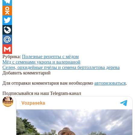
Viber
Telegram
Odnoklassniki
Twitter
LiveJournal
Mail.Ru
Рубрика:
Полезные рецепты с мёдом
Gmail
Навигация
Предыдущая
Мёд с семенами укропа и валерианой
запись:
Следующая
Селен, орхидейные пчёлы и семена бертоллетова дерева
по
запись:
Добавить комментарий
записям
Для отправки комментария вам необходимо
авторизоваться
.
Подписывайся на наш Telegram-канал