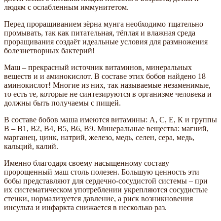
людям с ослабленным иммунитетом.
Перед проращиванием зёрна мунга необходимо тщательно
промывать, так как питательная, тёплая и влажная среда
проращивания создаёт идеальные условия для размножения
болезнетворных бактерий!
Маш – прекрасный источник витаминов, минеральных
веществ и и аминокислот. В составе этих бобов найдено 18
аминокислот! Многие из них, так называемые незаменимые,
то есть те, которые не синтезируются в организме человека и
должны быть получаемы с пищей.
В составе бобов маша имеются витамины: А, С, Е, К и группы
В – В1, В2, В4, В5, В6, В9. Минеральные вещества: магний,
марганец, цинк, натрий, железо, медь, селен, сера, медь,
кальций, калий.
Именно благодаря своему насыщенному составу
пророщенный маш столь полезен. Большую ценность эти
бобы представляют для сердечно-сосудистой системы – при
их систематическом употреблении укрепляются сосудистые
стенки, нормализуется давление, а риск возникновения
инсульта и инфаркта снижается в несколько раз.