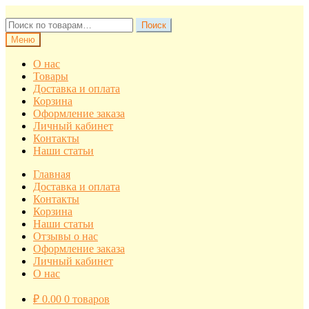
Перейти
Перейти
к
к
Искать:
Поиск
навигации
содержимому
Меню
О нас
Товары
Доставка и оплата
Корзина
Оформление заказа
Личный кабинет
Контакты
Наши статьи
Главная
Доставка и оплата
Контакты
Корзина
Наши статьи
Отзывы о нас
Оформление заказа
Личный кабинет
О нас
₽
0.00
0 товаров