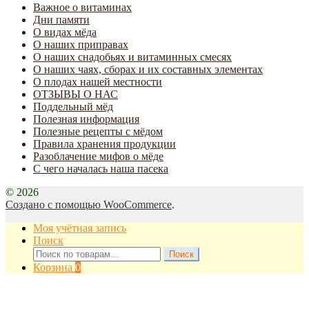
Важное о витаминах
Дни памяти
О видах мёда
О наших приправах
О наших снадобьях и витаминных смесях
О наших чаях, сборах и их составных элементах
О плодах нашей местности
ОТЗЫВЫ О НАС
Поддельный мёд
Полезная информация
Полезные рецепты с мёдом
Правила хранения продукции
Разоблачение мифов о мёде
С чего началась наша пасека
© 2026
Создано с помощью WooCommerce
.
Моя учётная запись
Поиск
Искать:
Поиск
Корзина
0