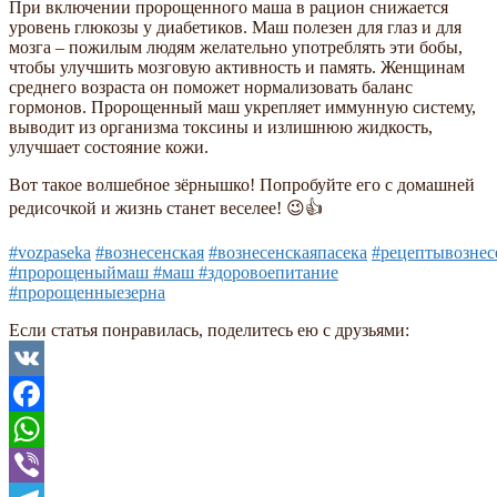
При включении пророщенного маша в рацион снижается
уровень глюкозы у диабетиков. Маш полезен для глаз и для
мозга – пожилым людям желательно употреблять эти бобы,
чтобы улучшить мозговую активность и память. Женщинам
среднего возраста он поможет нормализовать баланс
гормонов. Пророщенный маш укрепляет иммунную систему,
выводит из организма токсины и излишнюю жидкость,
улучшает состояние кожи.
Вот такое волшебное зёрнышко! Попробуйте его с домашней
редисочкой и жизнь станет веселее! 😉👍
#vozpaseka
#вознесенская
#вознесенскаяпасека
#рецептывознес
#пророщеныймаш #маш #здоровоепитание
#пророщенныезерна
Если статья понравилась, поделитесь ею с друзьями:
VK
Facebook
WhatsApp