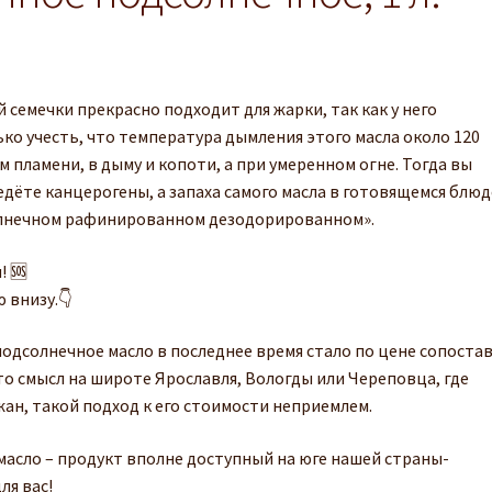
 семечки прекрасно подходит для жарки, так как у него
ко учесть, что температура дымления этого масла около 120
м пламени, в дыму и копоти, а при умеренном огне. Тогда вы
едёте канцерогены, а запаха самого масла в готовящемся блюд
солнечном рафинированном дезодорированном».
! 🆘
 внизу.👇
подсолнечное масло в последнее время стало по цене сопоста
то смысл на широте Ярославля, Вологды или Череповца, где
жан, такой подход к его стоимости неприемлем.
асло – продукт вполне доступный на юге нашей страны-
ля вас!