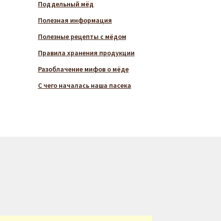
Поддельный мёд
Полезная информация
Полезные рецепты с мёдом
Правила хранения продукции
Разоблачение мифов о мёде
С чего началась наша пасека