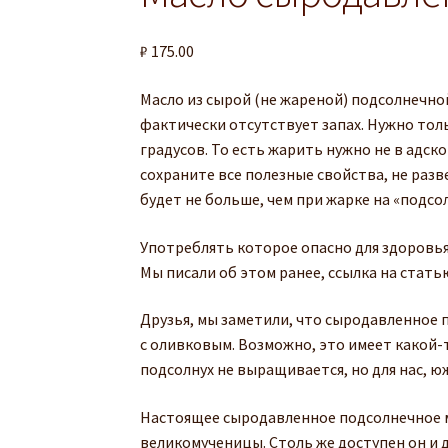
₽
175.00
Масло из сырой (не жареной) подсолнечной
фактически отсутствует запах. Нужно толь
градусов. То есть жарить нужно не в адско
сохраните все полезные свойства, не разв
будет не больше, чем при жарке на «под
Употреблять которое опасно для здоровья
Мы писали об этом ранее, ссылка на статью
Друзья, мы заметили, что сыродавленное 
с оливковым. Возможно, это имеет какой-
подсолнух не выращивается, но для нас, ю
Настоящее сыродавленное подсолнечное м
великомученицы. Столь же доступен он и д