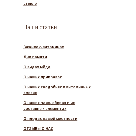
стекле
Наши статьи
Важное о витаминах
Дни памяти
О видах мёда
О наших приправах
О наших снадобьях и витаминных
смесях
О наших чаях, сборах и их
составных элементах
О плодах нашей местности
ОТЗЫВЫ О НАС