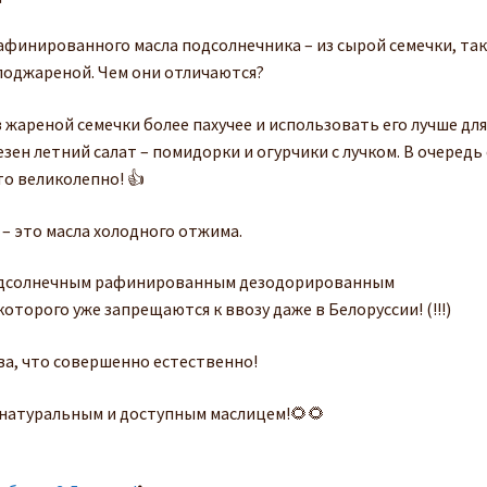
афинированного масла подсолнечника – из сырой семечки, та
поджареной. Чем они отличаются?
з жареной семечки более пахучее и использовать его лучше дл
зен летний салат – помидорки и огурчики с лучком. В очередь 
о великолепно! 👍
– это масла холодного отжима.
«подсолнечным рафинированным дезодорированным
орого уже запрещаются к ввозу даже в Белоруссии! (!!!)
ова, что совершенно естественно!
 натуральным и доступным маслицем!🌻🌻