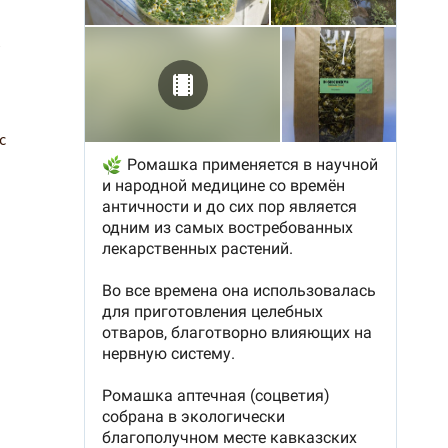
к
я
с