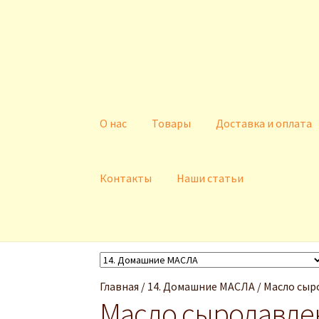
Перейти
Перейти
к
к
навигации
содержимому
О нас
Товары
Доставка и оплата
Контакты
Наши статьи
Главная
Доставка и оплата
Контакты
Корз
Личный кабинет
О нас
Главная
/
14. Домашние МАСЛА
/
Масло сыро
Масло сыродавлен