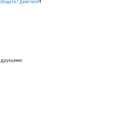
общего? Диагноз!
❗
 друзьями: