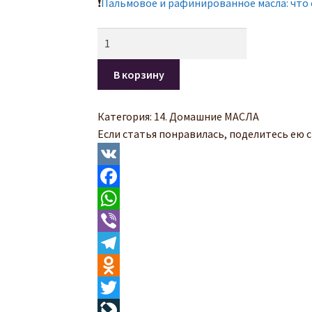
❗
Пальмовое и рафинированное масла: что 
Количество
В корзину
Категория:
14. Домашние МАСЛА
Если статья понравилась, поделитесь ею с
V
K
F
a
W
c
h
V
e
a
i
T
b
t
b
e
O
o
s
e
l
d
T