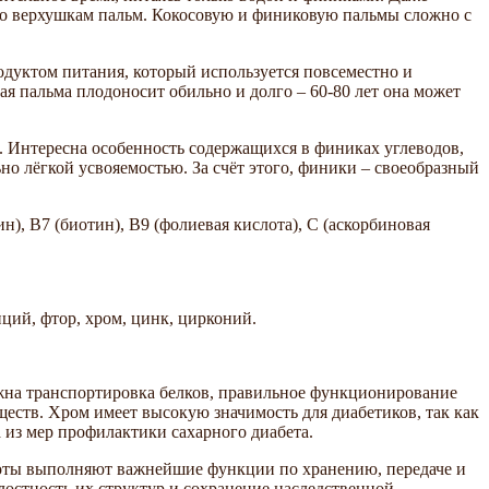
я по верхушкам пальм. Кокосовую и финиковую пальмы сложно с
одуктом питания, который используется повсеместно и
ая пальма плодоносит обильно и долго – 60-80 лет она может
 Интересна особенность содержащихся в финиках углеводов,
о лёгкой усвояемостью. За счёт этого, финики – своеобразный
н), В7 (биотин), В9 (фолиевая кислота), C (аскорбиновая
нций, фтор, хром, цинк, цирконий.
ожна транспортировка белков, правильное функционирование
ств. Хром имеет высокую значимость для диабетиков, так как
 из мер профилактики сахарного диабета.
оты выполняют важнейшие функции по хранению, передаче и
остность их структур и сохранение наследственной