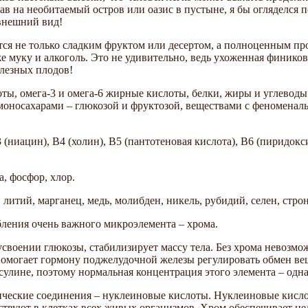
опав на необитаемый остров или оазис в пустыне, я бы огляделс
внешний вид!
тся не только сладким фруктом или десертом, а полноценным пр
е муку и алкоголь. Это не удивительно, ведь ухоженная фиников
лезных плодов!
, омега-3 и омега-6 жирные кислоты, белки, жиры и углеводы.
носахарами – глюкозой и фруктозой, веществами с феноменальн
ниацин), В4 (холин), В5 (пантотеновая кислота), В6 (пиридокси
, фосфор, хлор.
 литий, марганец, медь, молибден, никель, рубидий, селен, стро
ления очень важного микроэлемента – хрома.
усвоении глюкозы, стабилизирует массу тела. Без хрома невозм
могает гормону поджелудочной железы регулировать обмен веще
сулине, поэтому нормальная концентрация этого элемента – одна
ические соединения – нуклеиновые кислоты. Нуклеиновые кисл
вуют в клетках всех живых организмов. Хром обеспечивает цел