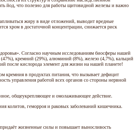
ть йод, что полезно для работы щитовидной железы и важно
капливаться жиру в виде отложений, выводит вредные
тся хром в достаточной концентрации, снижается риск
 здоровья». Согласно научным исследованиям биосферы нашей
(47%), кремний (29%), алюминий (8%), железо (4,7%), кальций
ший после кислорода элемент для жизни на нашей планете!
м кремния в продуктах питания, что вызывает дефицит
ность управления работой всех органов со стороны нервной
онное, общеукрепляющее и омолаживающее действие.
ния колитов, геморроя и раковых заболеваний кишечника.
р, придаёт жизненные силы и повышает выносливость