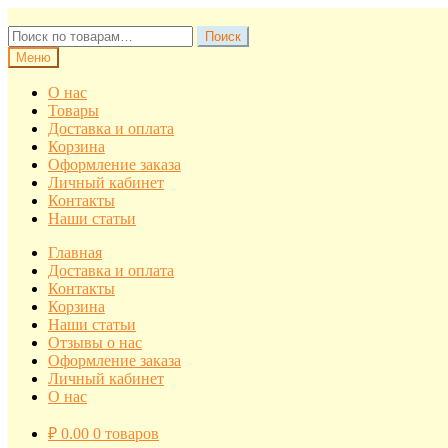
Перейти
Перейти
к
к
Искать:
Поиск
навигации
содержимому
Меню
О нас
Товары
Доставка и оплата
Корзина
Оформление заказа
Личный кабинет
Контакты
Наши статьи
Главная
Доставка и оплата
Контакты
Корзина
Наши статьи
Отзывы о нас
Оформление заказа
Личный кабинет
О нас
₽
0.00
0 товаров