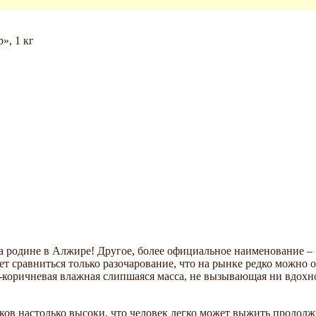
», 1 кг
я на родине в Алжире! Другое, более официальное наименовани
 сравниться только разочарование, что на рынке редко можно о
-коричневая влажная слипшаяся масса, не вызывающая ни вдохн
ов настолько высоки, что человек легко может выжить продолж