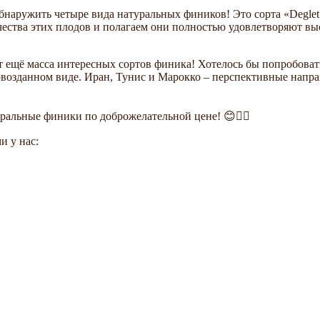
ружить четыре вида натуральных фиников! Это сорта «Deglet No
ачества этих плодов и полагаем они полностью удовлетворяют в
ет ещё масса интересных сортов финика! Хотелось бы попробова
рвозданном виде. Иран, Тунис и Марокко – перспективные напра
уральные финики по доброжелательной цене! 😊👍🏻
и у нас: