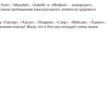
ir», «Mazafati», «Zahedi» и «Medjoul» – алжирского,
ысоким требованиям взыскательного любителя здорового
ть «Гантар», «Хасуи», «Пияром», «Саер», «Мейсам», «Хамун»,
вления поиска! Жаль, что в Россию попадает очень малое