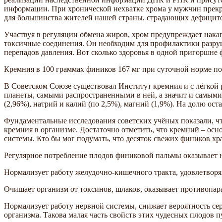
информации. При хронической нехватке хрома у мужчин прекр
для большинства жителей нашей страны, страдающих дефицито
Участвуя в регуляции обмена жиров, хром предупреждает нака
токсичные соединения. Он необходим для профилактики разруш
перепадов давления. Вот сколько здоровья в одной пригоршне
Кремния в 100 граммах фиников 167 мг при суточной норме по
В Советском Союзе существовал Институт кремния и с лёгкой
планеты, самыми распространенными в ней, а значит и самыми
(2,96%), натрий и калий (по 2,5%), магний (1,9%). На долю о
Фундаментальные исследования советских учёных показали, ч
кремния в организме. Достаточно отметить, что кремний – ос
системы. Кто бы мог подумать, что десяток свежих фиников хра
Регулярное потребление плодов финиковой пальмы оказывает 
Нормализует работу желудочно-кишечного тракта, удовлетворя
Очищает организм от токсинов, шлаков, оказывает противопар
Нормализует работу нервной системы, снижает вероятность се
организма. Такова малая часть свойств этих чудесных плодов 