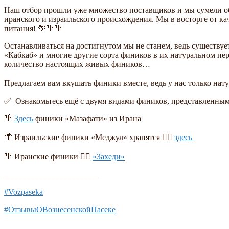
Наш отбор прошли уже множество поставщиков и мы сумели обна
иранского и израильского происхождения. Мы в восторге от к
питания! 🌴🌴🌴
Останавливаться на достигнутом мы не станем, ведь существу
«Кабкаб» и многие другие сорта фиников в их натуральном пе
количество настоящих живых фиников…
Предлагаем вам вкушать финики вместе, ведь у нас только нат
✅ Ознакомьтесь ещё с двумя видами фиников, представленным
🌴
Здесь
финики «Мазафати» из Ирана
🌴 Израильские финики «Меджул» хранятся 👉🏻
здесь
🌴 Иранские финики 👉🏻
«Захеди»
_______________________
#Vozpaseka
#ОтзывыОВознесенскойПасеке