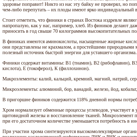
здоровье поправит! Никто из нас эту байку не проверял, но п
чем-либо перепутать – их плоды имеют ярко индивидуальный 
Стоит отметить, что финики в странах Востока издревле являю
напропалую, как у нас, например, хлеб. Из фиников делают даж
приносить в год свыше 70 килограммов высокопитательных по
В финиках имеются аминокислоты, насыщенные жирные кислоты
они представлены не крахмалом, а простейшими природными мо
полезный источник быстрой энергии для уставшего организма.
Финики содержат витамины: В1 (тиамин), В2 (рибофлавин), B3 (
кислота), Е (токоферол), К (филлохинон).
Макроэлементы: калий, кальций, кремний, магний, натрий, сера
Микроэлементы: алюминий, бор, ванадий, железо, йод, кобальт,
В пригоршне фиников содержится 118% дневной нормы потреб
Хром нормализует обменные процессы углеводов, участвует в 
щитовидной железы и восстановление тканей. Микроэлемент по
при его достаточном количестве уменьшается потребность в ин
При участии хрома синтезируются высокомолекулярные орган
реализации наследственной информации ДНК и РНК и присутст