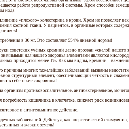
ащается работа репродуктивной системы. Хром способен замеща
м йода.
пливание «плохого» холестерина в крови. Хром не позволяет на
ения костной ткани. У пациентов, в организме которых содержи
 фиников!
требления в 30 мг. Это составляет 554% дневной нормы!
 руки советских учёных кремний давно прозван «скалой нашего
 значимыми для нашего здоровья элементами являются кислород 
стальных приходится менее 1%. Как мы видим, кремний – важней
то причины многих тяжелейших заболеваний вызваны недостатко
новной структурный элемент, обеспечивающий чёткость и слажен
нят в себе такие сокровища!
на организм противовоспалительное, антибактериальное, мочег
я потребность кишечника в клетчатке, снижает риск возникнове
азитарное и антигельминтное действие.
рдечных заболеваний. Действуя, как энергетический стимулято
пустынных и жарких земель!