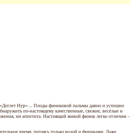
е – «Деглет Нур»… Плоды финиковой пальмы давно и успешно
бнаружить по-настоящему качественные, свежие, весёлые и
овения, ни аппетита. Настоящий живой финик легко отличим –
ительное время, питаясь только водой и финиками. Даже