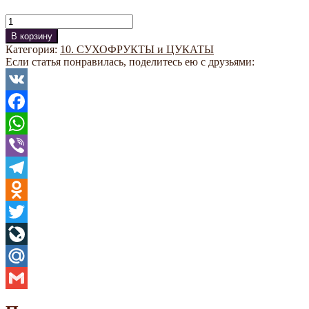
Количество
В корзину
Категория:
10. СУХОФРУКТЫ и ЦУКАТЫ
Если статья понравилась, поделитесь ею с друзьями:
VK
Facebook
WhatsApp
Viber
Telegram
Odnoklassniki
Twitter
LiveJournal
Mail.Ru
Gmail