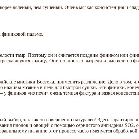
орее вяленый, чем сушеный. Очень мягкая консистенция и сладк
а финиковой пальме.
елости тамр. Поэтому он и считается поздним фиником или фин
астрескавшуюся кожицу. Они полностью вызрели и высохли на ф
уфийские мистики Востока, применить различение. Дело в том, 
о наживы хозяина в печь для быстрой сушки. Эти финики, конеч
– у фиников «из печи» очень тёмная фактура и вязкая консистен
й выбор, так как он совершенно натурален! Здесь гарантировано
вания плодов и овощей с помощью сернистого ангидрида SO2, с
правильному питанию этот процесс часто именуется обработкой