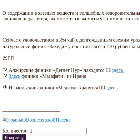
О содержании полезных веществ и волшебных оздоровительных
фиников не разнятся, вы можете ознакомиться с ними в статьях
Сейчас с удовольствием пьём чай с долгожданным свежим урожае
натуральный финик «Захеди» у нас стоит всего 270 рублей за к
😉👍🏻
🌴 Алжирские финики «Деглет Нур» находятся 👉🏻
здесь
🌴
Здесь
финики «Мазафати» из Ирана
🌴 Израильские финики «Меджул» хранятся 👉🏻
здесь
_______________________
#ОтзывыОВознесенскойПасеке
Количество
В корзину