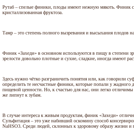
Рутаб – спелые финики, плоды имеют нежную мякоть. Финик ск
кристаллизованная фруктоза.
Тамр – это степень полного вызревания и высыхания плодов н
Финик «Захеди» в основном используются в пищу в степени зр
зрелости довольно плотные и сухие, сладкие, иногда имеют р
Здесь нужно чётко разграничить понятия или, как говорили с
определить те несчастные финики, которые попали у жадного д
пищевой ценности. Но, к счастью для нас, они легко отличимы 
же липнут к зубам.
В случае интереса к живым продуктам, финик «Захеди» отличны
Сульфитация – это уже набивший оскомину способ консервиро
NaHSO3. Среди людей, склонных к здоровому образу жизни и 