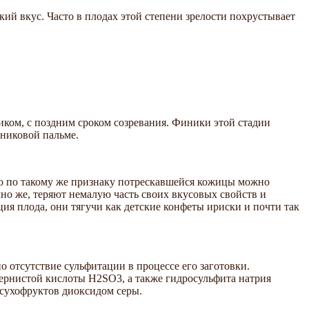
ий вкус. Часто в плодах этой степени зрелости похрустывает
иком, с поздним сроком созревания. Финики этой стадии
иниковой пальме.
что по такому же признаку потрескавшейся кожицы можно
но же, теряют немалую часть своих вкусовых свойств и
ция плода, они тягучи как детские конфеты ириски и почти так
 отсутствие сульфитации в процессе его заготовки.
ернистой кислоты H2SO3, а также гидросульфита натрия
 сухофруктов диоксидом серы.