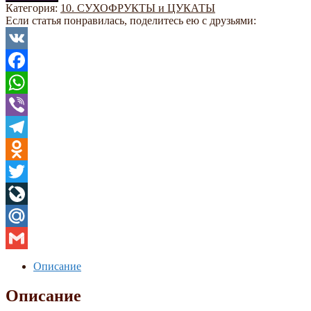
Категория:
10. СУХОФРУКТЫ и ЦУКАТЫ
Если статья понравилась, поделитесь ею с друзьями:
VK
Facebook
WhatsApp
Viber
Telegram
Odnoklassniki
Twitter
LiveJournal
Mail.Ru
Gmail
Описание
Описание