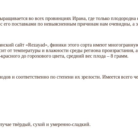
выращивается во всех провинциях Ирана, где только плодородна
 с его поставками по невыясненным причинам нам очевидны, а з
ранский сайт «Rezayad», финики этого сорта имеют многогранну
исит от температуры и влажности среды региона произрастания, 
красного до горохового цвета, средний вес плода – 8 грамм.
в и соответственно по степени их зрелости. Имеется всего четыр
лучае твёрдый, сухой и умеренно-сладкий.