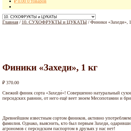
₽
0.00
0 товаров
Главная
/
10. СУХОФРУКТЫ и ЦУКАТЫ
/
Финики «Захеди», 1
Финики «Захеди», 1 кг
₽
370.00
Свежий финик сорта «Захеди́»! Совершенно натуральный сухоф
персидских равнин, от него ещё веет зноем Месопотамии и бри
Древнейшим известным сортом фиников, активно употребляемы
фамилия. Однако, выяснить, кто был первым Захеди, одарившим
агрономов с персидским паспортом в друзьях у нас нет!