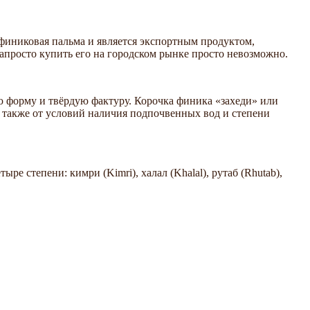
 финиковая пальма и является экспортным продуктом,
апросто купить его на городском рынке просто невозможно.
ю форму и твёрдую фактуру. Корочка финика «захеди» или
а также от условий наличия подпочвенных вод и степени
е степени: кимри (Kimri), халал (Khalal), рутаб (Rhutab),